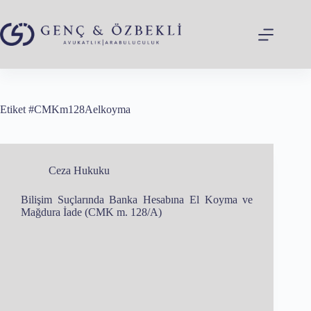
Skip
to
content
Etiket
#CMKm128Aelkoyma
Ceza Hukuku
Bilişim Suçlarında Banka Hesabına El Koyma ve
Mağdura İade (CMK m. 128/A)