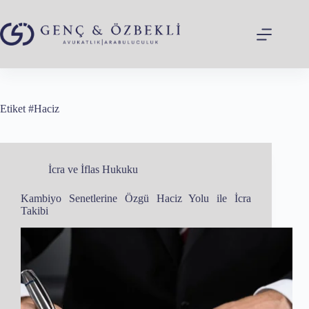
Skip
to
content
Etiket
#Haciz
İcra ve İflas Hukuku
Kambiyo Senetlerine Özgü Haciz Yolu ile İcra
Takibi