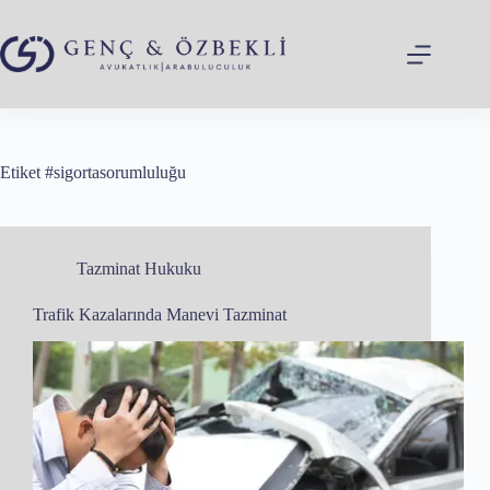
Skip
to
content
Etiket
#sigortasorumluluğu
Tazminat Hukuku
Trafik Kazalarında Manevi Tazminat