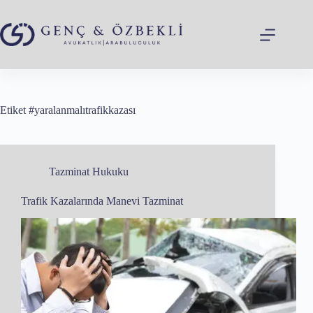
Skip
to
content
Etiket
#yaralanmalıtrafikkazası
Tazminat Hukuku
Trafik Kazalarında Manevi Tazminat