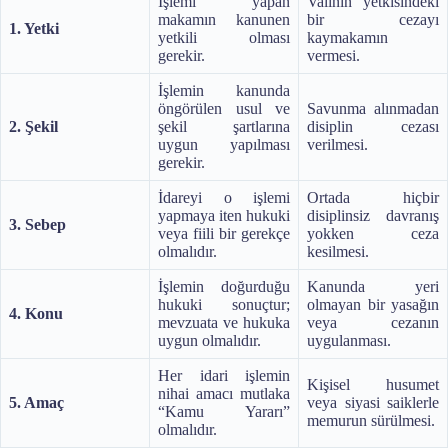
İşlemi yapan
Valinin yetkisindeki
makamın kanunen
bir cezayı
1. Yetki
yetkili olması
kaymakamın
gerekir.
vermesi.
İşlemin kanunda
öngörülen usul ve
Savunma alınmadan
2. Şekil
şekil şartlarına
disiplin cezası
uygun yapılması
verilmesi.
gerekir.
İdareyi o işlemi
Ortada hiçbir
yapmaya iten hukuki
disiplinsiz davranış
3. Sebep
veya fiili bir gerekçe
yokken ceza
olmalıdır.
kesilmesi.
İşlemin doğurduğu
Kanunda yeri
hukuki sonuçtur;
olmayan bir yasağın
4. Konu
mevzuata ve hukuka
veya cezanın
uygun olmalıdır.
uygulanması.
Her idari işlemin
Kişisel husumet
nihai amacı mutlaka
5. Amaç
veya siyasi saiklerle
“Kamu Yararı”
memurun sürülmesi.
olmalıdır.