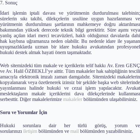
7. Sonuç
İdari işlemin iptali davası ve yürütmenin durdurulması talebinin;
sürelerin sıkı takibi, dilekçelerin usulüne uygun hazırlanması ve
yürütmenin durdurulması şartlarının mahkemeye doğru aktarılması
bakımından yüksek derecede teknik bilgi gerektirir. Süre aşımı veya
yanlış açılan idari merci tecavüzleri, haklı olduğunuz davalarda dahi
hak kaybına uğramanıza neden olabilir. Bu nedenle idare ile yaşanan
uyuşmazlıklarda uzman bir idare hukuku avukatından profesyonel
hukuki destek almak hayati önem taşımaktadır.
Web sitemizdeki tüm makale ve içeriklerin telif hakkı Av. Eren GENÇ
ve Av. Halil ÖZBEKLİ’ye aittir. Tüm makaleler hak sahipliğinin tescili
amacıyla elektronik imzalı zaman damgalıdır. Sitemizdeki makalelerin
kopyalanarak veya özetlenerek izinsiz bir şekilde başka web sitelerinde
yayınlanması halinde hukuki ve cezai işlem yapılacaktır. Avukat
meslektaşların makale içeriklerini dava dilekçelerinde kullanması
serbesttir. Diğer makalelerimize
makaleler
bölümünden ulaşabilirsiniz.
Soru ve Yorumlar İçin
Hukuki sorunlara dair her türlü görüş, yorum ve
sorularınızı
iletişim
bölümünden ve
mail
bölümünden yazabilirsiniz.