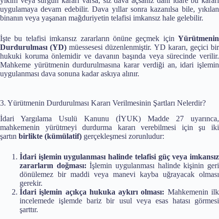
yıkım veya sürgün kararı varsa, siz dava açsanız dahi idare bu kararı
uygulamaya devam edebilir. Dava yıllar sonra kazanılsa bile, yıkılan
binanın veya yaşanan mağduriyetin telafisi imkansız hale gelebilir.
İşte bu telafisi imkansız zararların önüne geçmek için
Yürütmenin
Durdurulması (YD)
müessesesi düzenlenmiştir. YD kararı, geçici bi
hukuki koruma önlemidir ve davanın başında veya sürecinde verilir.
Mahkeme yürütmenin durdurulmasına karar verdiği an, idari işlemin
uygulanması dava sonuna kadar askıya alınır.
3. Yürütmenin Durdurulması Kararı Verilmesinin Şartları Nelerdir?
İdari Yargılama Usulü Kanunu (İYUK) Madde 27 uyarınca,
mahkemenin yürütmeyi durdurma kararı verebilmesi için şu iki
şartın
birlikte (kümülatif)
gerçekleşmesi zorunludur:
İdari işlemin uygulanması halinde telafisi güç veya imkansız
zararların doğması:
İşlemin uygulanması halinde kişinin ger
dönülemez bir maddi veya manevi kayba uğrayacak olması
gerekir.
İdari işlemin açıkça hukuka aykırı olması:
Mahkemenin il
incelemede işlemde bariz bir usul veya esas hatası görmesi
şarttır.