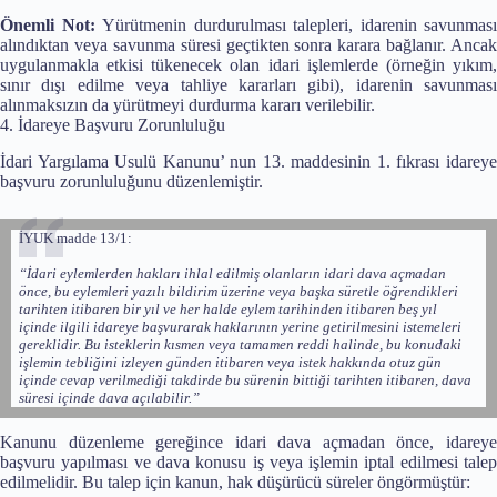
Önemli Not:
Yürütmenin durdurulması talepleri, idarenin savunması
alındıktan veya savunma süresi geçtikten sonra karara bağlanır. Ancak
uygulanmakla etkisi tükenecek olan idari işlemlerde (örneğin yıkım,
sınır dışı edilme veya tahliye kararları gibi), idarenin savunması
alınmaksızın da yürütmeyi durdurma kararı verilebilir.
4. İdareye Başvuru Zorunluluğu
İdari Yargılama Usulü Kanunu’ nun 13. maddesinin 1. fıkrası idareye
başvuru zorunluluğunu düzenlemiştir.
İYUK madde 13/1:
“İdari eylemlerden hakları ihlal edilmiş olanların idari dava açmadan
önce, bu eylemleri yazılı bildirim üzerine veya başka süretle öğrendikleri
tarihten itibaren bir yıl ve her halde eylem tarihinden itibaren beş yıl
içinde ilgili idareye başvurarak haklarının yerine getirilmesini istemeleri
gereklidir. Bu isteklerin kısmen veya tamamen reddi halinde, bu konudaki
işlemin tebliğini izleyen günden itibaren veya istek hakkında otuz gün
içinde cevap verilmediği takdirde bu sürenin bittiği tarihten itibaren, dava
süresi içinde dava açılabilir.”
Kanunu düzenleme gereğince idari dava açmadan önce, idareye
başvuru yapılması ve dava konusu iş veya işlemin iptal edilmesi talep
edilmelidir. Bu talep için kanun, hak düşürücü süreler öngörmüştür: