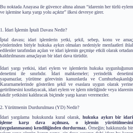
Bu noktada Anayasa ile güvence altına alınan “idarenin her türlü eylem
ve işlemine karşı yargı yolu açıktır” ilkesi devreye girer.
1. İdari İşlemin İptali Davası Nedir?
İptal davası; idari işlemlerin yetki, şekil, sebep, konu ve amaç
yönlerinden biriyle hukuka aykırı olmaları nedeniyle menfaatleri ihlal
edilenler tarafından açılan ve idari işlemin geçmişe etkili olarak ortadan
kaldırılmasını amaçlayan bir idari dava türüdür.
İdari yargı yetkisi, idari eylem ve işlemlerin hukuka uygunluğunun
denetimi ile sınırlıdır. İdari mahkemeler; yerindelik denetimi
yapamazlar, yürütme görevinin kanunlarda ve Cumhurbaşkanlığı
Kararnamelerinde gösterilen şekil ve esaslara uygun olarak yerine
getirilmesini kısıtlayacak, idari eylem ve işlem niteliğinde veya idarenin
takdir yetkisini kaldıracak biçimde yargı kararı veremezler.
2. Yürütmenin Durdurulması (YD) Nedir?
İdari yargılama hukukunda kural olarak,
hukuka aykırı bir idari
işleme karşı dava açılması, o işlemin yürütülmesini
(uygulanmasını) kendiliğinden durdurmaz.
Örneğin; hakkınızda bi