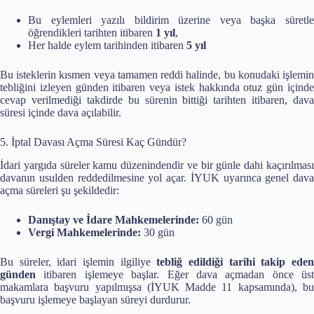
Bu eylemleri yazılı bildirim üzerine veya başka süretle
öğrendikleri tarihten itibaren
1 yıl
,
Her halde eylem tarihinden itibaren
5 yıl
Bu isteklerin kısmen veya tamamen reddi halinde, bu konudaki işlemin
tebliğini izleyen günden itibaren veya istek hakkında otuz gün içinde
cevap verilmediği takdirde bu sürenin bittiği tarihten itibaren, dava
süresi içinde dava açılabilir.
5. İptal Davası Açma Süresi Kaç Gündür?
İdari yargıda süreler kamu düzenindendir ve bir günle dahi kaçırılması
davanın usulden reddedilmesine yol açar. İYUK uyarınca genel dava
açma süreleri şu şekildedir:
Danıştay ve İdare Mahkemelerinde:
60 gün
Vergi Mahkemelerinde:
30 gün
Bu süreler, idari işlemin ilgiliye
tebliğ edildiği tarihi takip ede
günden
itibaren işlemeye başlar. Eğer dava açmadan önce üst
makamlara başvuru yapılmışsa (İYUK Madde 11 kapsamında), bu
başvuru işlemeye başlayan süreyi durdurur.