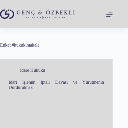
Skip
to
content
Etiket
#hukukimakale
İdare Hukuku
İdari İşlemin İptali Davası ve Yürütmenin
Durdurulması