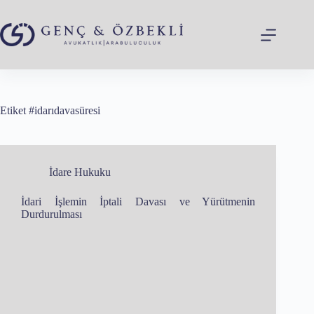
Skip
to
content
Etiket
#idarıdavasüresi
İdare Hukuku
İdari İşlemin İptali Davası ve Yürütmenin
Durdurulması