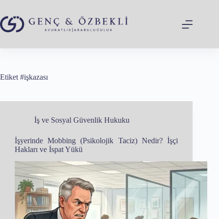
Skip
to
content
Etiket
#işkazası
İş ve Sosyal Güvenlik Hukuku
İşyerinde Mobbing (Psikolojik Taciz) Nedir? İşçi
Hakları ve İspat Yükü