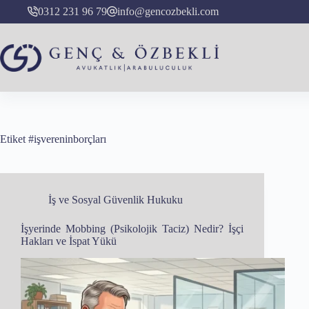
Skip
0312 231 96 79
info@gencozbekli.com
to
content
Etiket
#işvereninborçları
İş ve Sosyal Güvenlik Hukuku
İşyerinde Mobbing (Psikolojik Taciz) Nedir? İşçi
Hakları ve İspat Yükü