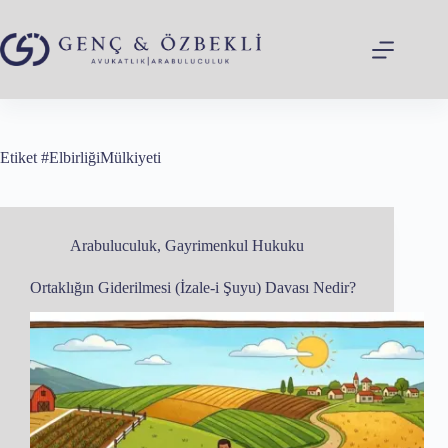
Skip
to
content
Etiket
#ElbirliğiMülkiyeti
Arabuluculuk
,
Gayrimenkul Hukuku
Ortaklığın Giderilmesi (İzale-i Şuyu) Davası Nedir?