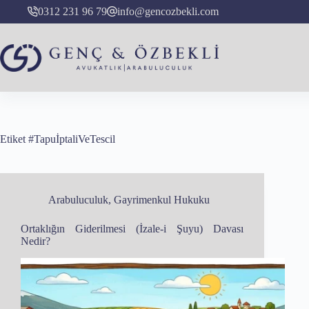
Skip
0312 231 96 79
info@gencozbekli.com
to
content
Etiket
#TapuİptaliVeTescil
Arabuluculuk
,
Gayrimenkul Hukuku
Ortaklığın Giderilmesi (İzale-i Şuyu) Davası
Nedir?