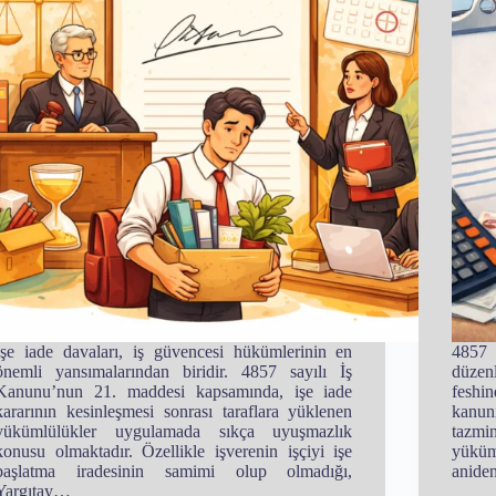
İşe iade davaları, iş güvencesi hükümlerinin en
485
önemli yansımalarından biridir. 4857 sayılı İş
düzen
Kanunu’nun 21. maddesi kapsamında, işe iade
feshin
kararının kesinleşmesi sonrası taraflara yüklenen
kanun
yükümlülükler uygulamada sıkça uyuşmazlık
tazmin
konusu olmaktadır. Özellikle işverenin işçiyi işe
yüküm
başlatma iradesinin samimi olup olmadığı,
aniden
Yargıtay…