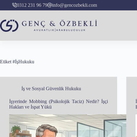
Skip
0312 231 96 79
info@gencozbekli.com
to
content
Etiket
#İşHukuku
İş ve Sosyal Güvenlik Hukuku
İşyerinde Mobbing (Psikolojik Taciz) Nedir? İşçi
Hakları ve İspat Yükü