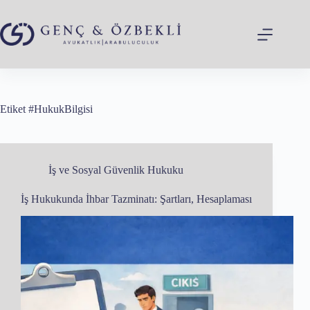
Skip
to
content
Etiket
#HukukBilgisi
İş ve Sosyal Güvenlik Hukuku
İş Hukukunda İhbar Tazminatı: Şartları, Hesaplaması